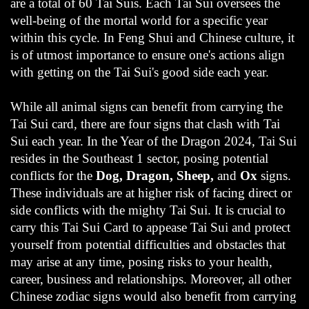
are a total of 60 Tai Suis. Each Tai Sui oversees the
well-being of the mortal world for a specific year
within this cycle. In Feng Shui and Chinese culture, it
is of utmost importance to ensure one's actions align
with getting on the Tai Sui's good side each year.
While all animal signs can benefit from carrying the
Tai Sui card, there are four signs that clash with Tai
Sui each year. In the Year of the Dragon 2024, Tai Sui
resides in the Southeast 1 sector, posing potential
conflicts for the
Dog, Dragon, Sheep,
and
Ox
signs.
These individuals are at higher risk of facing direct or
side conflicts with the mighty Tai Sui. It is crucial to
carry this Tai Sui Card to appease Tai Sui and protect
yourself from potential difficulties and obstacles that
may arise at any time, posing risks to your health,
career, business and relationships. Moreover, all other
Chinese zodiac signs would also benefit from carrying