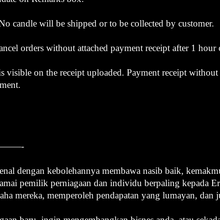
. No candle will be shipped or to be collected by customer.
ncel orders without attached payment receipt after 1 hour 
 visible on the receipt uploaded. Payment receipt withou
yment.
——-
rkenal dengan kebolehannya membawa nasib baik, kemakmu
ai pemilik perniagaan dan individu berpaling kepada E
saha mereka, memperoleh pendapatan yang lumayan, dan j
aan baru, ingin mengembangkan bisnes anda, atau sekad