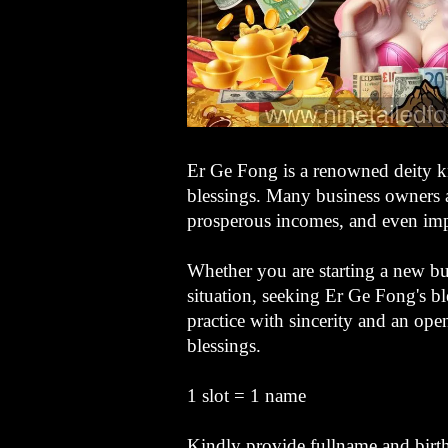
Er Ge Fong is a renowned deity kn
blessings. Many business owners an
prosperous incomes, and even imp
Whether you are starting a new bu
situation, seeking Er Ge Fong's bl
practice with sincerity and an open
blessings.
1 slot = 1 name
Kindly provide fullname and birt