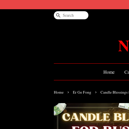
Search
N
Home
Ca
›
›
Home
Er Ge Fong
Candle Blessings