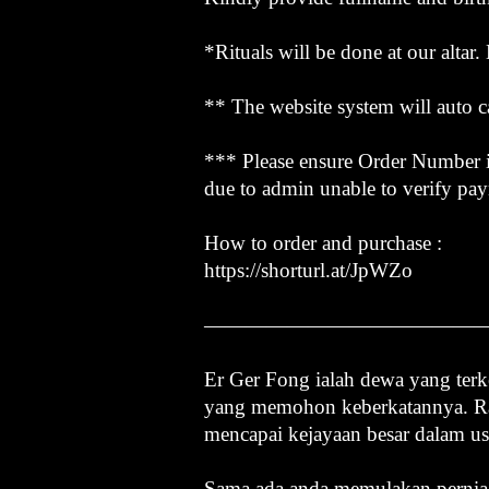
*Rituals will be done at our altar
** The website system will auto ca
*** Please ensure Order Number is
due to admin unable to verify pa
How to order and purchase :
https://shorturl.at/JpWZo
——————————————
Er Ger Fong ialah dewa yang te
yang memohon keberkatannya. Ram
mencapai kejayaan besar dalam u
Sama ada anda memulakan perniag