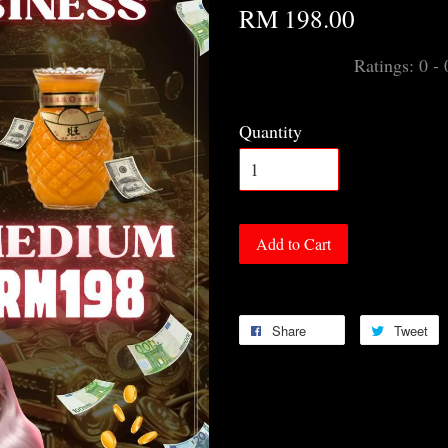
RM 198.00
Ratings:
0
-
Quantity
Add to Cart
Share
Tweet