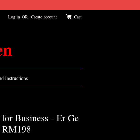
Log in
OR
Create account
Cart
en
d Instructions
 for Business - Er Ge
- RM198