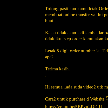
Tolong pasti kan kamu letak Ord
membuat online transfer ya. Ini 
buat.
Kalau tidak akan jadi lambat lar 
tidak ikut step order kamu akan k
Letak 5 digit order number ja. T
apa2.
Terima kasih.
.
Hi semua...ada suda video2 utk m
Cara2 untuk purchase d Website 
https://youtu.be/5BPyuj-DlGU