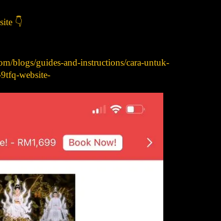
ite 👇
om/blogs/guides-and-instructions/cara-untuk-
9tfq-website-